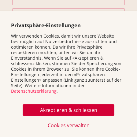
Forschung fördern
Privatsphäre-Einstellungen
Helfen Sie
Wir verwenden Cookies, damit wir unsere Website
bestmöglich auf Nutzerbedürfnisse ausrichten und
optimieren können. Da wir Ihre Privatsphäre
respektieren möchten, bitten wir Sie um ihr
Kurse
Einverständnis. Wenn Sie auf «Akzeptieren &
schliessen» klicken, stimmen Sie der Speicherung von
Cookies in Ihrem Browser zu. Sie können Ihre Cookie-
Über uns & Kontakt
Einstellungen jederzeit in den «Privatsphären-
Einstellungen» anpassen (Link ganz zuunterst auf der
Seite). Weitere Informationen in der
Broschüren / Infos & Links
Datenschutzerklärung
.
Akzeptieren & schliessen
Cookies verwalten