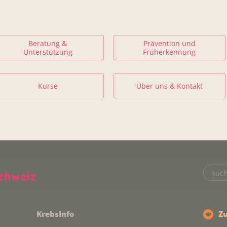
Beratung &
Prävention und
Unterstützung
Früherkennung
Kurse
Über uns & Kontakt
KrebsInfo
Z