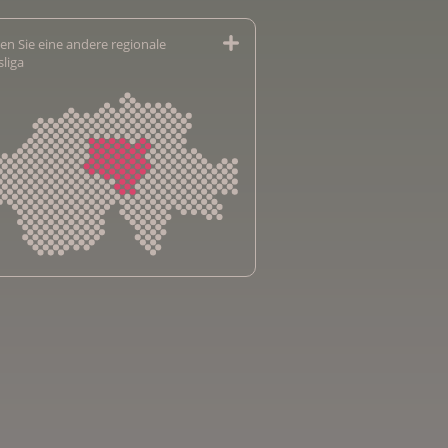
en Sie eine andere regionale
sliga
sliga Aargau
sliga beider Basel
sliga Bern
sliga Freiburg
e genevoise contre le cancer
bsliga Graubünden