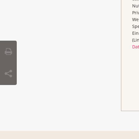
Nut
Pri
Wen
Spe
Ein
(Li
Da