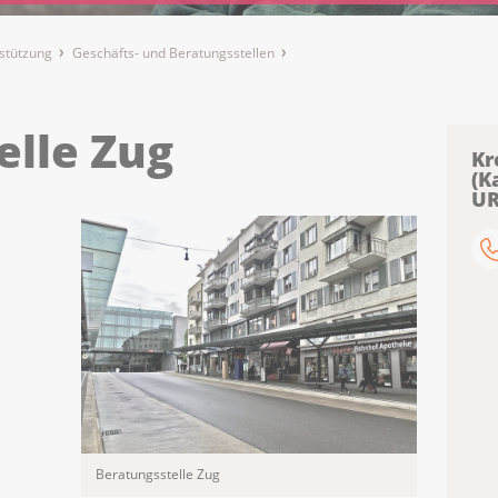
stützung
Geschäfts- und Beratungsstellen
elle Zug
Kr
(K
UR
Beratungsstelle Zug