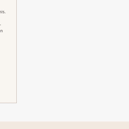
is.
-
en