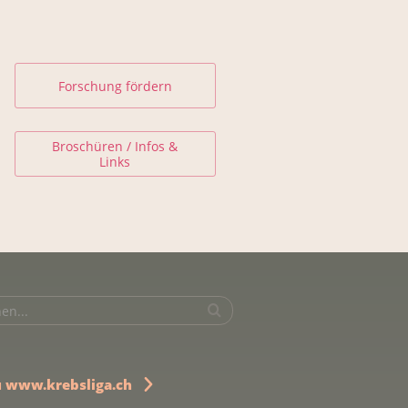
Forschung fördern
Broschüren / Infos &
Links
u www.krebsliga.ch