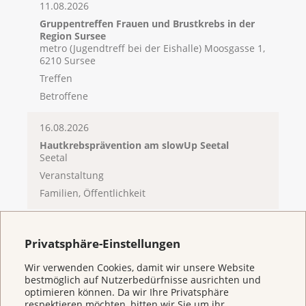
11.08.2026
Gruppentreffen Frauen und Brustkrebs in der
Region Sursee
metro (Jugendtreff bei der Eishalle) Moosgasse 1,
6210 Sursee
Treffen
Betroffene
16.08.2026
Hautkrebsprävention am slowUp Seetal
Seetal
Veranstaltung
Familien, Öffentlichkeit
16.08.2026
Pink Cube Roadshow 2026 in Hochdorf
Privatsphäre-Einstellungen
Hochdorf, Festplatz
Wir verwenden Cookies, damit wir unsere Website
Veranstaltung
bestmöglich auf Nutzerbedürfnisse ausrichten und
Betroffene, Fachpersonen, Öffentlichkeit
optimieren können. Da wir Ihre Privatsphäre
respektieren möchten, bitten wir Sie um ihr