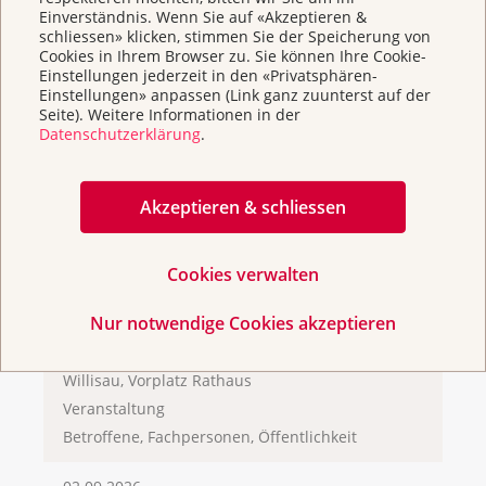
Einverständnis. Wenn Sie auf «Akzeptieren &
21.08.2026
schliessen» klicken, stimmen Sie der Speicherung von
Pink Cube Roadshow 2026 in Luzern
Cookies in Ihrem Browser zu. Sie können Ihre Cookie-
Luzern, Mühlenplatz
Einstellungen jederzeit in den «Privatsphären-
Einstellungen» anpassen (Link ganz zuunterst auf der
Veranstaltung
Seite). Weitere Informationen in der
Betroffene, Fachpersonen, Öffentlichkeit
Datenschutzerklärung
.
22.08.2026
Akzeptieren & schliessen
Pink Cube Roadshow 2026 in Sursee
Sursee, Sursee-Park
Veranstaltung
Cookies verwalten
Betroffene, Fachpersonen, Öffentlichkeit
Nur notwendige Cookies akzeptieren
28.08.2026
Pink Cube Roadshow 2026 in Willisau
Willisau, Vorplatz Rathaus
Veranstaltung
Betroffene, Fachpersonen, Öffentlichkeit