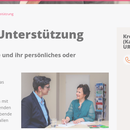
stützung
Unterstützung
Kr
(K
UR
e und ihr persönliches oder
das
 mit
enden
ebende
allen