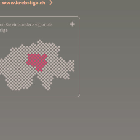
u www.krebsliga.ch
en Sie eine andere regionale
sliga
sliga Aargau
sliga beider Basel
sliga Bern
sliga Freiburg
e genevoise contre le cancer