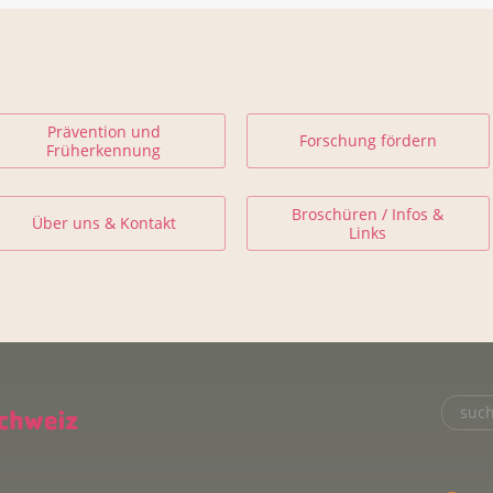
Prävention und
Forschung fördern
Früherkennung
Broschüren / Infos &
Über uns & Kontakt
Links