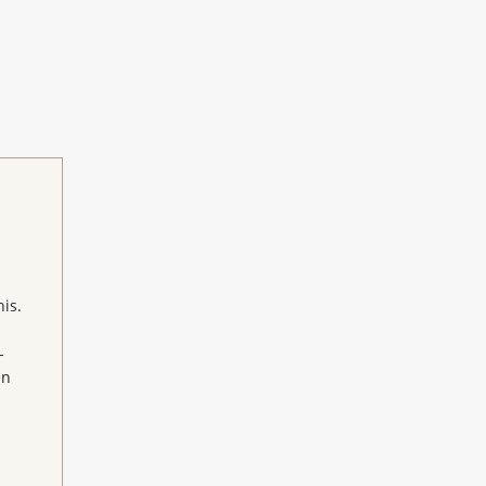
is.
-
en