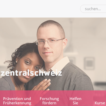
Prävention und
Forschung
Helfen
Früherkennung
fördern
Sie
Kurse