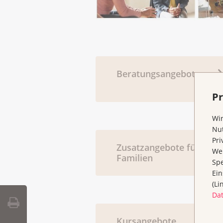
Beratungsangebote
Pr
Wir
Nut
Pri
Zusatzangebote für
Wen
Familien
Spe
Ein
(Li
Da
Kursangebote