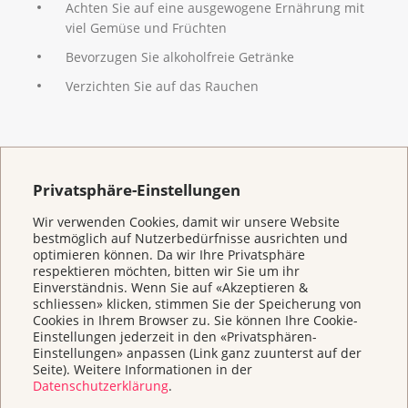
Achten Sie auf eine ausgewogene Ernährung mit
Teilnahme am Programm ist freiwillig.
viel Gemüse und Früchten
Ab August 2026 können die ersten Mammografien
Bevorzugen Sie alkoholfreie Getränke
im Rahmen des kantonalen
Verzichten Sie auf das Rauchen
Brustkrebsvorsorgeprogramms in den
teilnehmenden Radiologieinstituten durchgeführt
werden. Das Programm erfüllt hohe
Qualitätsstandards und die Untersuchungen
Sind Sie von Brustkrebs betroffen? Wir
werden von speziell geschultem Fachpersonal
beraten und unterstützen Sie
Privatsphäre-Einstellungen
durchgeführt.
Sie haben eine Brustkrebsdiagnose erhalten und sind
Wir verwenden Cookies, damit wir unsere Website
Weitere Informationen finden Sie
hier
.
mit Ihren Ängsten und Sorgen gefordert? Sie suchen
bestmöglich auf Nutzerbedürfnisse ausrichten und
den Austausch mit anderen, weil ein Familienmitglied
optimieren können. Da wir Ihre Privatsphäre
an Brustkrebs erkrankt ist? Sie haben Fragen zu
respektieren möchten, bitten wir Sie um ihr
Einverständnis. Wenn Sie auf «Akzeptieren &
Früherkennungsuntersuchungen? Die Krebsliga
schliessen» klicken, stimmen Sie der Speicherung von
Zentralschweiz ist für Sie da.
Cookies in Ihrem Browser zu. Sie können Ihre Cookie-
Einstellungen jederzeit in den «Privatsphären-
Die rosa Schleife ist das internationale Zeichen der
Einstellungen» anpassen (Link ganz zuunterst auf der
Solidarität mit an Brustkrebs erkrankten Frauen. Diese
Seite). Weitere Informationen in der
Datenschutzerklärung
.
Schleife erhalten Sie gratis auf unseren
Beratungsstellen oder im
Onlineshop der Krebsliga
.