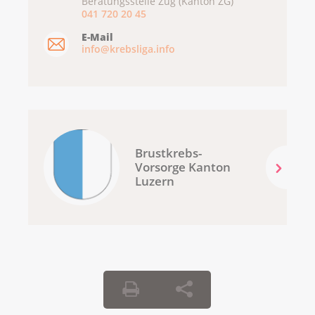
Beratungsstelle Zug (Kanton ZG)
Broschüre: Erblich bedingter Brust- und
041 720 20 45
Eierstockkrebs
E-Mail
info@krebsliga.info
Krebsforum: Stellen Sie Ihre Fragen im Online-
Forum der Krebsliga
PINK CUBE Test Your Breast - Roadshow
Brustkrebs-
Vorsorge Kanton
Luzern