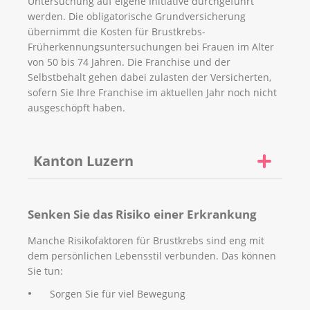
Untersuchung auf eigene Initiative durchgeführt
werden. Die obligatorische Grundversicherung
übernimmt die Kosten für Brustkrebs-
Früherkennungsuntersuchungen bei Frauen im Alter
von 50 bis 74 Jahren. Die Franchise und der
Selbstbehalt gehen dabei zulasten der Versicherten,
sofern Sie Ihre Franchise im aktuellen Jahr noch nicht
ausgeschöpft haben.
Kanton Luzern
Brustkrebs ist die häufigste Krebsart bei Frauen.
Um die Krankheit möglichst früh zu erkennen und
Senken Sie das Risiko einer Erkrankung
die Heilungschancen zu verbessern, lanciert der
Kanton Luzern ab Juli 2026 ein systematisches
Manche Risikofaktoren für Brustkrebs sind eng mit
Brustkrebsvorsorgeprogramm.
dem persönlichen Lebensstil verbunden. Das können
Sie tun:
Alle im Kanton Luzern wohnhaften Frauen zwischen
50 und 74 Jahren erhalten alle zwei Jahre eine
Sorgen Sie für viel Bewegung
persönliche Einladung zu einer Mammografie. Die