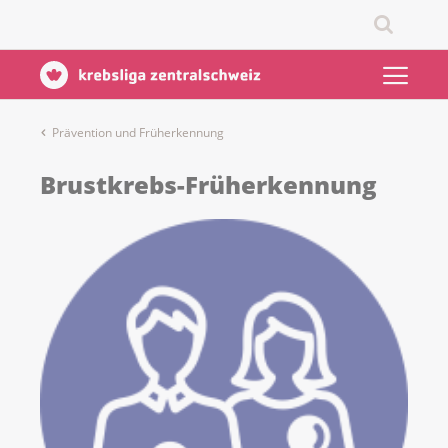
Prävention und Früherkennung
Brustkrebs-Früherkennung