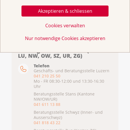
Akzeptieren & schliessen
Weitere Informationen
Cookies verwalten
Nur notwendige Cookies akzeptieren
Broschüre: Die wichtigsten Fragen und
Antworten
Krebsliga Zentralschweiz (Kantone
LU, NW, OW, SZ, UR, ZG)
Podcast von Villa Margarita zum Thema
Brustgesundheit
Telefon
Geschäfts- und Beratungsstelle Luzern
Unsere Selbsthilfegruppen Frauen mit
041 210 25 50
Brustkrebs
Mo - FR 08:30-12:00 und 13:30-16:30
Uhr
Broschüre: Gemeinsam gegen Brustkrebs -
Beratungsstelle Stans (Kantone
Risikofaktoren und Früherkennung
NW/OW/UR)
Broschüre: Brustkrebs-Früherkennung durch
041 611 13 88
Mammografie
Beratungsstelle Schwyz (Inner- und
Ausserschwyz)
Weitere Informationen zu Brustkrebs auf der
041 818 43 22
Website der Krebsliga Schweiz