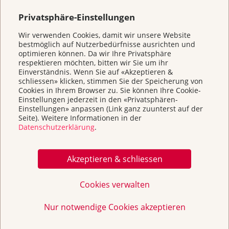
Helfen Sie
Privatsphäre-Einstellungen
Wir verwenden Cookies, damit wir unsere Website
Kurse
bestmöglich auf Nutzerbedürfnisse ausrichten und
optimieren können. Da wir Ihre Privatsphäre
respektieren möchten, bitten wir Sie um ihr
Über uns & Kontakt
Einverständnis. Wenn Sie auf «Akzeptieren &
schliessen» klicken, stimmen Sie der Speicherung von
Cookies in Ihrem Browser zu. Sie können Ihre Cookie-
Einstellungen jederzeit in den «Privatsphären-
Broschüren / Infos & Links
Einstellungen» anpassen (Link ganz zuunterst auf der
Seite). Weitere Informationen in der
Datenschutzerklärung
.
Akzeptieren & schliessen
Cookies verwalten
Nur notwendige Cookies akzeptieren
Wir sind für Sie da