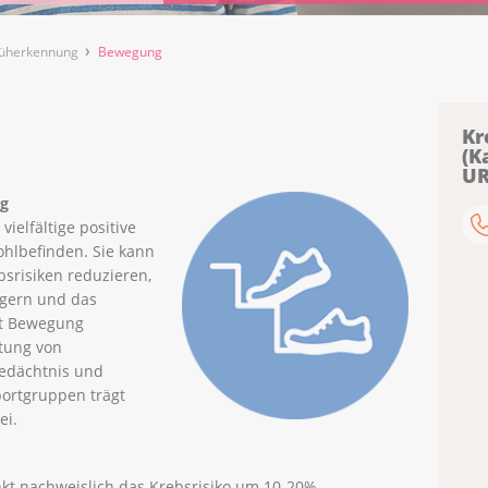
rüherkennung
Bewegung
Kr
(K
UR
ng
vielfältige positive
hlbefinden. Sie kann
srisiken reduzieren,
eigern und das
kt Bewegung
ttung von
Gedächtnis und
Sportgruppen trägt
ei.
nkt nachweislich das Krebsrisiko um 10-20%,