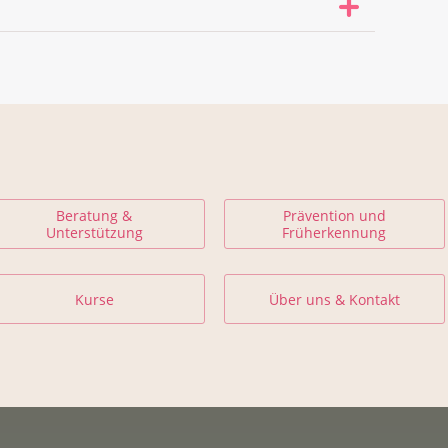
sliga Schweiz
ehlungen
 bei Krebs
ng und Ge­sund­heit
Beratung &
Prävention und
Unterstützung
Früherkennung
Kurse
Über uns & Kontakt