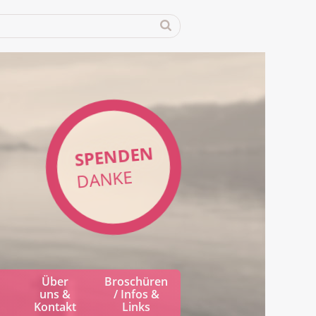
SPENDEN
DANKE
Über
Broschüren
uns &
/ Infos &
Kontakt
Links