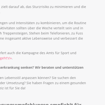
 zielt darauf ab, das Sturzrisiko zu minimieren und die
.
ngen und Intensitäten zu kombinieren, um die Routine
tivitäten sollten über die Woche verteilt sein und in
rch Treppensteigen, Stehen beim Telefonieren, zu Fuss
ine insgesamt aktive Lebensweise und verbessert die
efert auch die Kampagne des Amts für Sport und
geht’s!»
.
bserkrankung senken?
Wir beraten und unterstützen
hren Lebensstil anpassen können? Sie suchen den
i der Umsetzung? Sie haben Fragen zu einem gesunden
z ist für Sie da!
egungsempfehlungen empfiehlt für