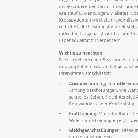
insbesondere bei Darm-, Brust- und G
Kreislauf-Erkrankungen, Diabetes, Ü
Krebspatienten wirkt sich regelmässi
reduziert, die Leistungsfähigkeit ste
individuell angepasst werden, um Ne
Lebensqualität zu verbessern.
Wichtig zu beachten
Die schweizerischen Bewegungsempfe
und empfehlen eine vielfältige wöche
Intensitäten einschliesst:
Ausdauertraining in mittlerer u
Atmung beschleunigen, wie Wande
schnelles Gehen. Hochintensive A
Bergwandern oder Krafttraining,
Krafttraining:
Muskelaufbau ist 
Widerstandstraining erreicht we
Gleichgewichtsübungen:
Diese tr
Stürze zu vermeiden.