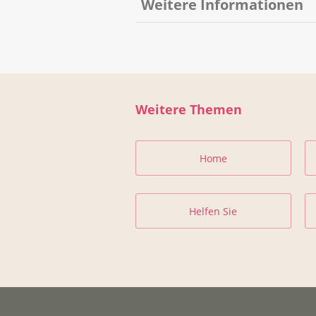
Weitere Informationen
Weitere Informationen der Kreb
HEPA Schweiz: Bewegungsempf
Broschüre: Körperliche Aktivität
Weitere Themen
Onkologische Rehabilitation
Tes­te dein Wis­sen über Be­we­gu
Home
Helfen Sie