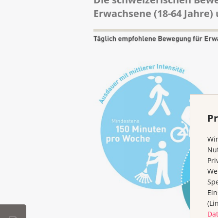
Erwachsene (18-64 Jahre)
Pr
Wir
Nut
Pri
Wen
Spe
Ein
(Li
Da