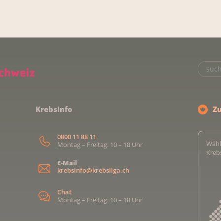
KrebsInfo
Z
0800 11 88 11
Wähl
Montag – Freitag: 10 – 18 Uhr
Kreb
E-Mail
krebsinfo@krebsliga.ch
Chat
Montag – Freitag: 10 – 18 Uhr