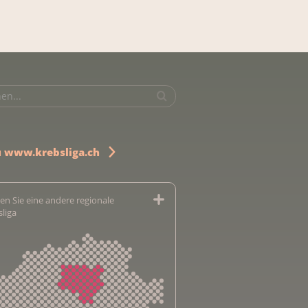
u www.krebsliga.ch
en Sie eine andere regionale
sliga