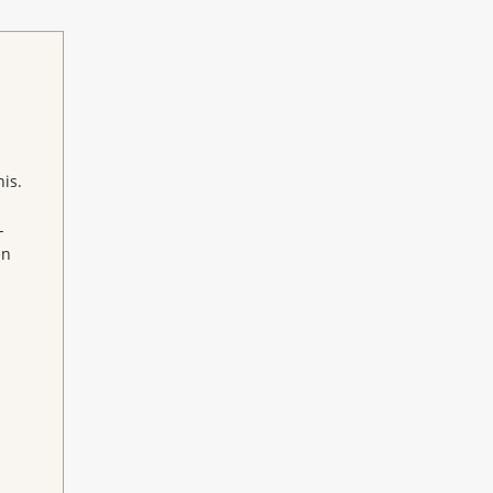
is.
-
en