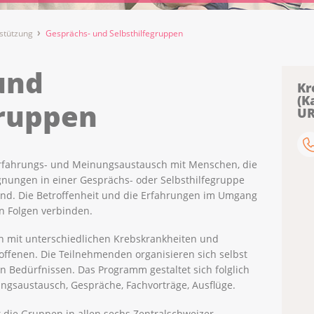
stützung
Gesprächs- und Selbsthilfegruppen
und
Kr
(K
gruppen
UR
Erfahrungs- und Meinungsaustausch mit Menschen, die
egnungen in einer Gesprächs- oder Selbsthilfegruppe
end. Die Betroffenheit und die Erfahrungen im Umgang
n Folgen verbinden.
n mit unterschiedlichen Krebskrankheiten und
roffenen. Die Teilnehmenden organisieren sich selbst
n Bedürfnissen. Das Programm gestaltet sich folglich
ungsaustausch, Gespräche, Fachvorträge, Ausflüge.
t die Gruppen in allen sechs Zentralschweizer