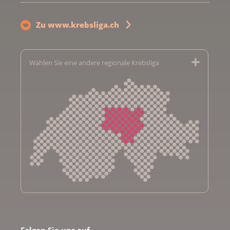
Zu www.krebsliga.ch
Wählen Sie eine andere regionale Krebsliga
Krebsliga Aargau
Krebsliga beider Basel
Krebsliga Bern