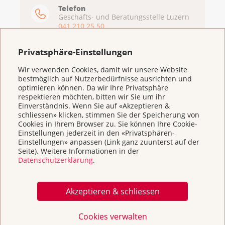
Telefon
Geschäfts- und Beratungsstelle Luzern
041 210 25 50
Mo - FR 08:30-12:00 und 13:30-16:30
Uhr
Privatsphäre-Einstellungen
Beratungsstelle Stans (Kantone
NW/OW/UR)
Wir verwenden Cookies, damit wir unsere Website
041 611 13 88
bestmöglich auf Nutzerbedürfnisse ausrichten und
optimieren können. Da wir Ihre Privatsphäre
Beratungsstelle Schwyz (Inner- und
respektieren möchten, bitten wir Sie um ihr
Ausserschwyz)
Einverständnis. Wenn Sie auf «Akzeptieren &
041 818 43 22
schliessen» klicken, stimmen Sie der Speicherung von
Beratungsstelle Zug (Kanton ZG)
Cookies in Ihrem Browser zu. Sie können Ihre Cookie-
041 720 20 45
Einstellungen jederzeit in den «Privatsphären-
Einstellungen» anpassen (Link ganz zuunterst auf der
E-Mail
Seite). Weitere Informationen in der
info@krebsliga.info
Datenschutzerklärung
.
Akzeptieren & schliessen
Cookies verwalten