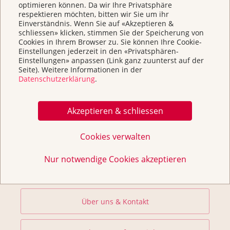
optimieren können. Da wir Ihre Privatsphäre
respektieren möchten, bitten wir Sie um ihr
Home
Einverständnis. Wenn Sie auf «Akzeptieren &
schliessen» klicken, stimmen Sie der Speicherung von
Cookies in Ihrem Browser zu. Sie können Ihre Cookie-
Beratung & Unterstützung
Einstellungen jederzeit in den «Privatsphären-
Einstellungen» anpassen (Link ganz zuunterst auf der
Seite). Weitere Informationen in der
Prävention und Früherkennung
Datenschutzerklärung
.
Forschung fördern
Akzeptieren & schliessen
Cookies verwalten
Helfen Sie
Nur notwendige Cookies akzeptieren
Kurse
Über uns & Kontakt