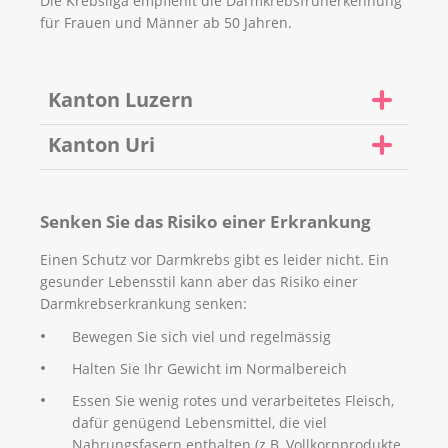
Die Krebsliga empfiehlt die Darmkrebsfrüherkennung
für Frauen und Männer ab 50 Jahren.
Kanton Luzern
Der Kanton Luzern lädt im Rahmen des kantonalen
Kanton Uri
Darmkrebsvorsorgeprogramms alle im Kanton
Luzern wohnhaften Personen zwischen 50 und 74
Im Rahmen des Vorsorge-Programms werden allen
Jahren ein, sich um die Darmkrebsvorsorge zu
Urnerinnen und Urnern, die die folgenden Kriterien
Senken Sie das Risiko einer Erkrankung
kümmern. Die Teilnahme am Programm ist
erfüllen, eine Vorsorgeuntersuchung angeboten:
freiwillig, von Fachpersonen aber dringend
Einen Schutz vor Darmkrebs gibt es leider nicht. Ein
Alter zwischen 50 und 74 Jahre
empfohlen. Darmkrebs ist eine der häufigsten
gesunder Lebensstil kann aber das Risiko einer
Krebsarten der Schweiz und kann durch die
beschwerdefrei (keine Bauchschmerzen, kein
Darmkrebserkrankung senken:
regelmässige Vorsorge frühzeitig entdeckt und
Blut im Stuhl, keine Blutarmut, kein
Bewegen Sie sich viel und regelmässig
entsprechend behandelt werden.
ungewöhnlicher Gewichtsverlust)
Halten Sie Ihr Gewicht im Normalbereich
keine Darmspiegelung während den letzten
Weitere Informationen finden Sie
hier
.
zehn Jahren
Essen Sie wenig rotes und verarbeitetes Fleisch,
dafür genügend Lebensmittel, die viel
Die Anmeldung erfolgt entweder bei Ihrer
Nahrungsfasern enthalten (z.B. Vollkornprodukte,