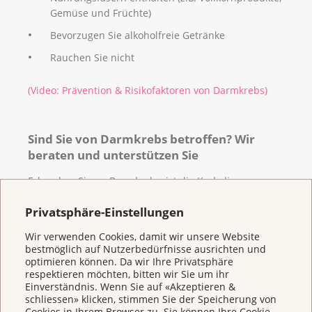
Hausärztin oder Ihrem Hausarzt, bei den Apotheken
Gemüse und Früchte)
oder direkt im Kantonsspital Uri, Sekretariat
Bevorzugen Sie alkoholfreie Getränke
Medizin (Tel. 041 875 51 32).
Rauchen Sie nicht
Sofern bei der Darmspiegelung keine Vorstufen
entdeckt und abgetragen werden, fallen für Sie
(Video: Prävention & Risikofaktoren von Darmkrebs)
keine Kosten an. Die Franchise übernimmt die
Krankenversicherung und der Selbstbehalt können
Sie beim Kanton rückfordern.
Sind Sie von Darmkrebs betroffen? Wir
beraten und unterstützen Sie
Weitere Informationen zum Vorsorgeprogramm
finden Sie
hier
.
Erkranken Sie an Darmkrebs, ist die Krebsliga
Zentralschweiz für Sie da. Wir beraten und
Privatsphäre-Einstellungen
unterstützen Menschen mit und nach Krebs und ihre
Angehörigen zu allen Fragen rund um Krebs. Unser
Wir verwenden Cookies, damit wir unsere Website
Beratungsangebot finden Sie
hier
. Wir sind
in Ihrer
bestmöglich auf Nutzerbedürfnisse ausrichten und
Nähe
gerne
persönlich
für Sie da.
optimieren können. Da wir Ihre Privatsphäre
respektieren möchten, bitten wir Sie um ihr
Einverständnis. Wenn Sie auf «Akzeptieren &
schliessen» klicken, stimmen Sie der Speicherung von
Ein Arzt im Interview zur
Cookies in Ihrem Browser zu. Sie können Ihre Cookie-