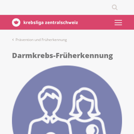
Prävention und Früherkennung
Darmkrebs-Früherkennung