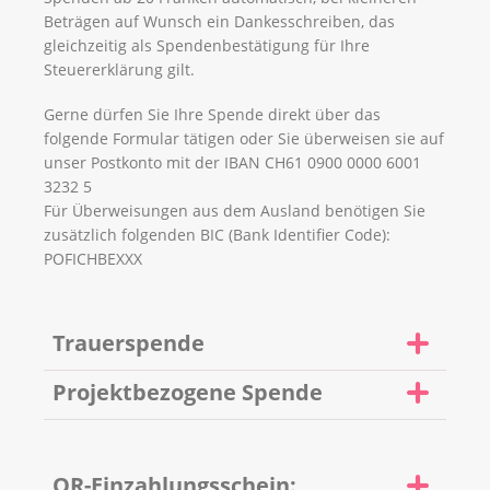
Beträgen auf Wunsch ein Dankesschreiben, das
gleichzeitig als Spendenbestätigung für Ihre
Steuererklärung gilt.
Gerne dürfen Sie Ihre Spende direkt über das
folgende Formular tätigen oder Sie überweisen sie auf
unser Postkonto mit der IBAN CH61 0900 0000 6001
3232 5
Für Überweisungen aus dem Ausland benötigen Sie
zusätzlich folgenden BIC (Bank Identifier Code):
POFICHBEXXX
Trauerspende
Einige Trauerfamilien entscheiden sich – oft auf
Projektbezogene Spende
Wunsch des/der Verstorbenen – auf Blumen und
Kränze zu verzichten. Stattdessen bitten sie im
Möchten Sie für ein konkretes Projekt wie die
Andenken an die verstorbene Person um eine
Folgenden spenden? Dann verweisen Sie im
QR-Einzahlungsschein:
Spende für die Krebsliga Zentralschweiz.
Kommentarfeld darauf.