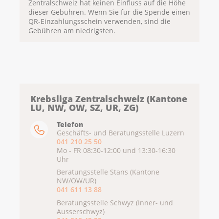
Zentralschweiz hat keinen Einfluss auf die Höhe
Per Post:
dieser Gebühren. Wenn Sie für die Spende einen
• QR-Rechnung funktioniert wie Einzahlungsschein
QR-Einzahlungsschein verwenden, sind die
• Kann per Zahlungsauftrag im Couvert an Bank
Gebühren am niedrigsten.
versandt werden
• Kann am Postschalter und Einzahlautomaten
bezahlt werden
• Bitte zu bezahlenden Betrag von Hand hier
eintragen
Krebsliga Zentralschweiz (Kantone
Neuer QR-Einzahlungsschein ausdrucken
LU, NW, OW, SZ, UR, ZG)
(
pdf
,
34 KB
)
Telefon
Hinweis zur Einzahlung von Trauerspenden mit
Geschäfts- und Beratungsstelle Luzern
neuem QR-Einzahlungsschein
041 210 25 50
(
JPG
,
103 KB
)
Mo - FR 08:30-12:00 und 13:30-16:30
Uhr
Beratungsstelle Stans (Kantone
NW/OW/UR)
041 611 13 88
Beratungsstelle Schwyz (Inner- und
Ausserschwyz)