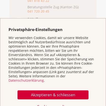
041 818 43 22
Beratungsstelle Zug (Kanton ZG)
041 720 20 45
E-Mail
info@krebsliga.info
Privatsphäre-Einstellungen
Wir verwenden Cookies, damit wir unsere Website
bestmöglich auf Nutzerbedürfnisse ausrichten und
optimieren können. Da wir Ihre Privatsphäre
respektieren möchten, bitten wir Sie um ihr
Einverständnis. Wenn Sie auf «Akzeptieren &
schliessen» klicken, stimmen Sie der Speicherung von
Cookies in Ihrem Browser zu. Sie können Ihre Cookie-
Einstellungen jederzeit in den «Privatsphären-
Einstellungen» anpassen (Link ganz zuunterst auf der
Seite). Weitere Informationen in der
Weitere Themen
Datenschutzerklärung
.
Akzeptieren & schliessen
Home