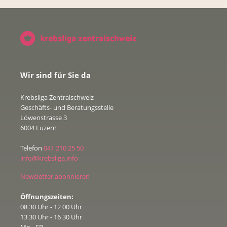
Per Telefon 041 210 25 50 oder per Mail an
info@krebsliga.info
.
Weitere Informationen:
Wir sind für Sie da
Verein Familientrauerbegleitung.ch
Krebsliga Zentralschweiz
Podcast "Bildungsreise" zum Thema
Geschäfts- und Beratungsstelle
Trauerbegleitung - wie Kinder Trost finden und
Löwenstrasse 3
Verlust verstehen
6004 Luzern
Trauerbegleitung für Familien
(
pdf
,
320 KB
)
Telefon
041 210 25 50
info@krebsliga.info
Newsletter abonnieren
Öffnungszeiten:
08 30 Uhr - 12 00 Uhr
13 30 Uhr - 16 30 Uhr