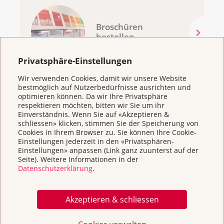
Schuldgefühle, Abschied nehmen, Loslassen, Tod
und Trauer besprochen. Diese Gespräche werden
Weitere Informationen:
der aktuellen Situation angepasst. Der Fokus liegt
Broschüren
bestellen
immer auf den Kindern und Jugendlichen. Es wird
in altersgerechter Sprache kommuniziert, und
Ein Chat für Kinder und Jugendliche zu Krebs:
wichtig – immer wahrheitsgetreu.
Montag bis Freitag, 11–16 Uhr
Privatsphäre-Einstellungen
Kooperation mit der sozialpädagogischen
Projektpartner
Wir verwenden Cookies, damit wir unsere Website
Familienbegleitung SpFplus
bestmöglich auf Nutzerbedürfnisse ausrichten und
optimieren können. Da wir Ihre Privatsphäre
Die Krebsliga Zentralschweiz arbeitet mit dem
respektieren möchten, bitten wir Sie um ihr
Flyer «Familienberatung»
(
pdf
,
380 KB
)
Verein Familientrauerbegleitung.ch zusammen. In
Einverständnis. Wenn Sie auf «Akzeptieren &
allen Zentralschweizer Kantonen sind
schliessen» klicken, stimmen Sie der Speicherung von
professionelle Familientrauerbegleitende tätig, die
Cookies in Ihrem Browser zu. Sie können Ihre Cookie-
Einstellungen jederzeit in den «Privatsphären-
mit Respekt und Empathie auf die individuellen
Einstellungen» anpassen (Link ganz zuunterst auf der
Bedürfnisse der Familien eingehen.
Seite). Weitere Informationen in der
Weitere Themen
Die
Römisch-katholische Landeskirche des Kantons
Datenschutzerklärung
.
Luzern
unterstützt das Projekt .
Ablauf
Akzeptieren & schliessen
Home
Am Anfang der Dienstleistung steht ein Gespräch