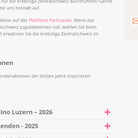
 für die Krebsliga Zentralschweiz durchführen? Gerne
it uns Kontakt auf.
Aktion auf der
Plattform Participate
. Wenn das
alschweiz zugutekommen soll, wählen Sie beim
 erwähnen Sie die Krebsliga Zentralschweiz im
onen
ndenaktionen der letzten Jahre inspirieren:
no Luzern – 2026
Im Rahmen seines langjährigen
enden - 2025
Engagements für die Region unterstützt das
Grand Casino Luzern die Krebsliga