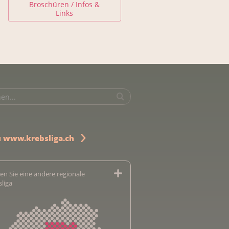
Broschüren / Infos &
Links
u www.krebsliga.ch
en Sie eine andere regionale
sliga