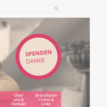
SPENDEN
DANKE
Über
Broschüren
uns &
/ Infos &
Kontakt
Links