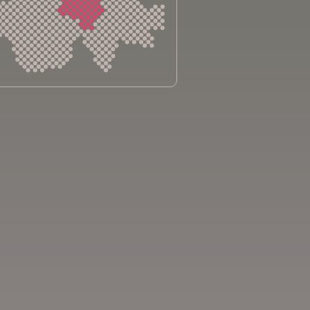
sliga Aargau
sliga beider Basel
sliga Bern
sliga Freiburg
e genevoise contre le cancer
bsliga Graubünden
e jurassienne contre le cancer
e neuchâteloise contre le cancer
sliga Ostschweiz
sliga Schaffhausen
sliga Solothurn