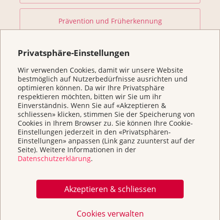
Prävention und Früherkennung
Forschung fördern
Privatsphäre-Einstellungen
Wir verwenden Cookies, damit wir unsere Website
bestmöglich auf Nutzerbedürfnisse ausrichten und
Helfen Sie
optimieren können. Da wir Ihre Privatsphäre
respektieren möchten, bitten wir Sie um ihr
Einverständnis. Wenn Sie auf «Akzeptieren &
Kurse
schliessen» klicken, stimmen Sie der Speicherung von
Cookies in Ihrem Browser zu. Sie können Ihre Cookie-
Einstellungen jederzeit in den «Privatsphären-
Über uns & Kontakt
Einstellungen» anpassen (Link ganz zuunterst auf der
Seite). Weitere Informationen in der
Datenschutzerklärung
.
Broschüren / Infos & Links
Akzeptieren & schliessen
Cookies verwalten