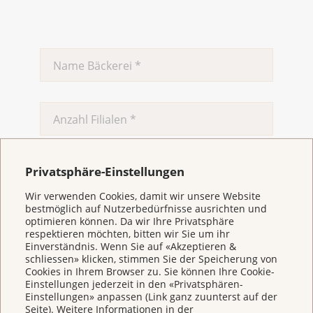
Mitgliedschaft, Spenden, Erbschaften und
Legate
Inhalt: Ihre Hilfe macht unsere erst möglich, wie
Privatsphäre-Einstellungen
können Sie Mitglied werden, spenden, eine
Wir verwenden Cookies, damit wir unsere Website
Spendenaktion starten, mittels Legat oder Erbschaft
bestmöglich auf Nutzerbedürfnisse ausrichten und
an uns denken, ehrenamtlich mithelfen.
optimieren können. Da wir Ihre Privatsphäre
respektieren möchten, bitten wir Sie um ihr
4-seitig, A5 schmal
Einverständnis. Wenn Sie auf «Akzeptieren &
schliessen» klicken, stimmen Sie der Speicherung von
Produzieren Sie im Rahmen des «pink
Cookies in Ihrem Browser zu. Sie können Ihre Cookie-
Oktober» ein Spezialgebäck?
*
Einstellungen jederzeit in den «Privatsphären-
Einstellungen» anpassen (Link ganz zuunterst auf der
Ja
Seite). Weitere Informationen in der