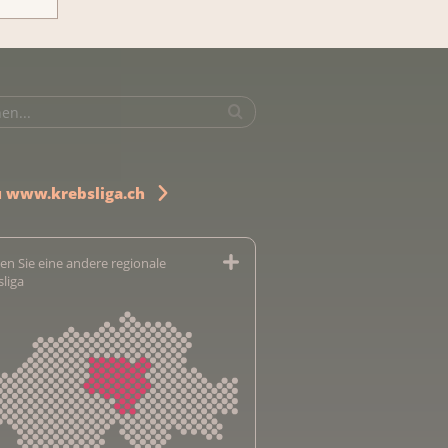
u www.krebsliga.ch
en Sie eine andere regionale
sliga