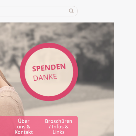
SPENDEN
DANKE
Über
Broschüren
uns &
/ Infos &
Kontakt
Links