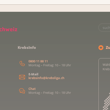
KrebsInfo
Z
0800 11 88 11
Wähl
Montag – Freitag: 10 – 18 Uhr
Kreb
E-Mail
krebsinfo@krebsliga.ch
Chat
Montag – Freitag: 10 – 18 Uhr