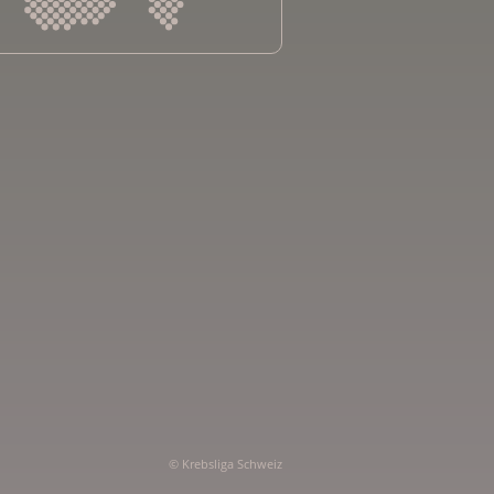
sliga Aargau
sliga beider Basel
sliga Bern
sliga Freiburg
e genevoise contre le cancer
bsliga Graubünden
e jurassienne contre le cancer
e neuchâteloise contre le cancer
sliga Ostschweiz
sliga Schaffhausen
sliga Solothurn
sliga Thurgau
 cancro Ticino
© Krebsliga Schweiz