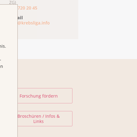
ZG)
041 720 20 45
E-Mail
info@krebsliga.info
is.
-
en
Forschung fördern
Broschüren / Infos &
Links