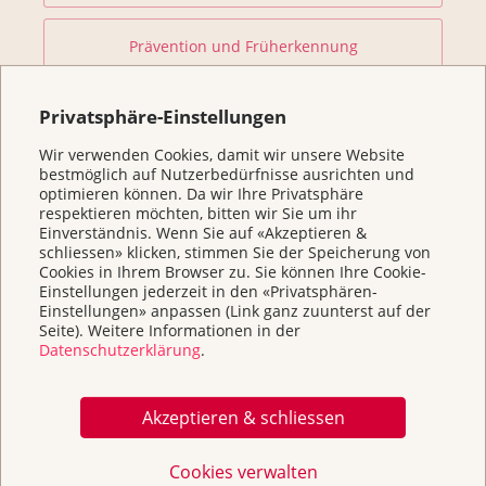
Prävention und Früherkennung
Forschung fördern
Privatsphäre-Einstellungen
Wir verwenden Cookies, damit wir unsere Website
bestmöglich auf Nutzerbedürfnisse ausrichten und
Helfen Sie
optimieren können. Da wir Ihre Privatsphäre
respektieren möchten, bitten wir Sie um ihr
Einverständnis. Wenn Sie auf «Akzeptieren &
Kurse
schliessen» klicken, stimmen Sie der Speicherung von
Cookies in Ihrem Browser zu. Sie können Ihre Cookie-
Einstellungen jederzeit in den «Privatsphären-
Über uns & Kontakt
Einstellungen» anpassen (Link ganz zuunterst auf der
Seite). Weitere Informationen in der
Datenschutzerklärung
.
Broschüren / Infos & Links
Akzeptieren & schliessen
Cookies verwalten