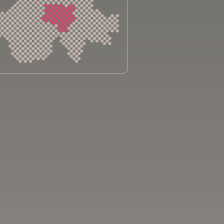
sliga Aargau
sliga beider Basel
sliga Bern
sliga Freiburg
e genevoise contre le cancer
bsliga Graubünden
e jurassienne contre le cancer
e neuchâteloise contre le cancer
sliga Ostschweiz
sliga Schaffhausen