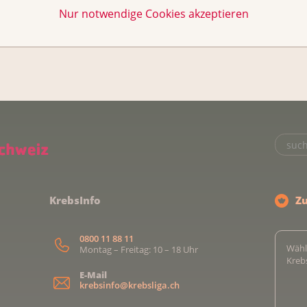
Nur notwendige Cookies akzeptieren
Kurse
Über uns & Kontakt
KrebsInfo
Z
0800 11 88 11
Wähl
Montag – Freitag: 10 – 18 Uhr
Kreb
E-Mail
krebsinfo@krebsliga.ch