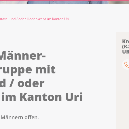
stata- und / oder Hodenkrebs im Kanton Uri
Kr
(K
 Männer-
UR
gruppe mit
d / oder
im Kanton Uri
 Männern offen.