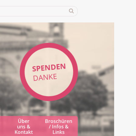
SPENDEN
DANKE
Über
Broschüren
uns &
/ Infos &
Kontakt
Links