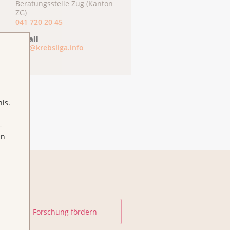
Beratungsstelle Zug (Kanton
ZG)
041 720 20 45
E-Mail
info@krebsliga.info
is.
-
en
Forschung fördern