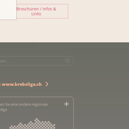
Broschüren / Infos &
Links
u www.krebsliga.ch
en Sie eine andere regionale
sliga