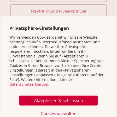
Prävention und Früherkennung
Forschung fördern
Privatsphäre-Einstellungen
Wir verwenden Cookies, damit wir unsere Website
bestmöglich auf Nutzerbedürfnisse ausrichten und
Helfen Sie
optimieren können. Da wir Ihre Privatsphäre
respektieren möchten, bitten wir Sie um ihr
Einverständnis. Wenn Sie auf «Akzeptieren &
Kurse
schliessen» klicken, stimmen Sie der Speicherung von
Cookies in Ihrem Browser zu. Sie können Ihre Cookie-
Einstellungen jederzeit in den «Privatsphären-
Über uns & Kontakt
Einstellungen» anpassen (Link ganz zuunterst auf der
Seite). Weitere Informationen in der
Datenschutzerklärung
.
Broschüren / Infos & Links
Akzeptieren & schliessen
Cookies verwalten