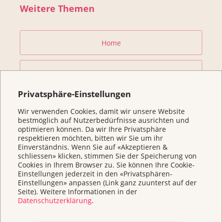
Weitere Themen
Home
Beratung & Unterstützung
Privatsphäre-Einstellungen
Prävention und Früherkennung
Wir verwenden Cookies, damit wir unsere Website
bestmöglich auf Nutzerbedürfnisse ausrichten und
optimieren können. Da wir Ihre Privatsphäre
Forschung fördern
respektieren möchten, bitten wir Sie um ihr
Einverständnis. Wenn Sie auf «Akzeptieren &
schliessen» klicken, stimmen Sie der Speicherung von
Helfen Sie
Cookies in Ihrem Browser zu. Sie können Ihre Cookie-
Einstellungen jederzeit in den «Privatsphären-
Einstellungen» anpassen (Link ganz zuunterst auf der
Kurse
Seite). Weitere Informationen in der
Datenschutzerklärung
.
Über uns & Kontakt