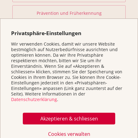
Prävention und Früherkennung
Forschung fördern
Privatsphäre-Einstellungen
Wir verwenden Cookies, damit wir unsere Website
bestmöglich auf Nutzerbedürfnisse ausrichten und
Helfen Sie
optimieren können. Da wir Ihre Privatsphäre
respektieren möchten, bitten wir Sie um ihr
Einverständnis. Wenn Sie auf «Akzeptieren &
Kurse
schliessen» klicken, stimmen Sie der Speicherung von
Cookies in Ihrem Browser zu. Sie können Ihre Cookie-
Einstellungen jederzeit in den «Privatsphären-
Über uns & Kontakt
Einstellungen» anpassen (Link ganz zuunterst auf der
Seite). Weitere Informationen in der
Datenschutzerklärung
.
Broschüren / Infos & Links
Akzeptieren & schliessen
Cookies verwalten