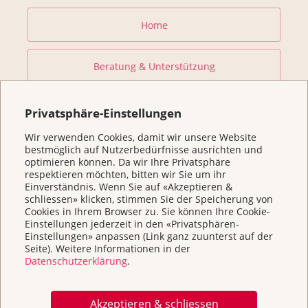
Home
Beratung & Unterstützung
Prävention und Früherkennung
Privatsphäre-Einstellungen
Wir verwenden Cookies, damit wir unsere Website
Forschung fördern
bestmöglich auf Nutzerbedürfnisse ausrichten und
optimieren können. Da wir Ihre Privatsphäre
respektieren möchten, bitten wir Sie um ihr
Einverständnis. Wenn Sie auf «Akzeptieren &
Helfen Sie
schliessen» klicken, stimmen Sie der Speicherung von
Cookies in Ihrem Browser zu. Sie können Ihre Cookie-
Einstellungen jederzeit in den «Privatsphären-
Kurse
Einstellungen» anpassen (Link ganz zuunterst auf der
Seite). Weitere Informationen in der
Datenschutzerklärung
.
Über uns & Kontakt
Akzeptieren & schliessen